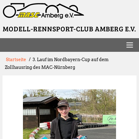
Direkt
zum
Inhalt
MODELL-RENNSPORT-CLUB AMBERG E.V.
Hauptnavigation
Pfadnavigation
Startseite
3. Lauf im Nordbayern-Cup auf dem
Zollhausring des MAC-Nürnberg