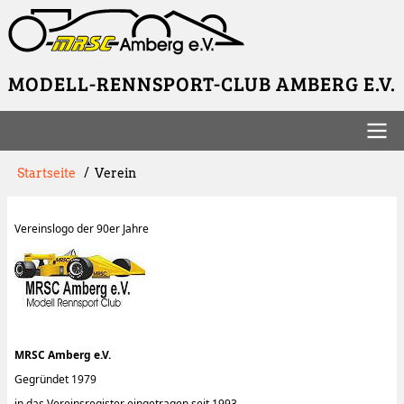
Direkt
zum
Inhalt
MODELL-RENNSPORT-CLUB AMBERG E.V.
Hauptnavigation
Pfadnavigation
Startseite
Verein
Vereinslogo der 90er Jahre
MRSC Amberg e.V.
Gegründet 1979
in das Vereinsregister eingetragen seit 1993