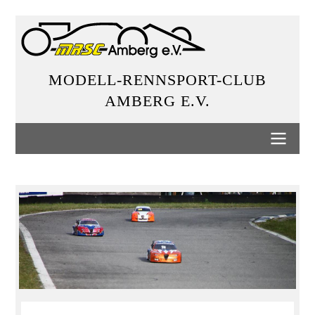
Direkt
zum
Inhalt
MODELL-RENNSPORT-CLUB
AMBERG E.V.
Hauptnavigation